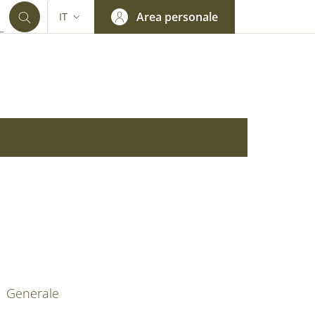
Area personale
IT
SELETTORE LINGUA: CURRENT LANGUAGE
nkedIn
AIN NAVIGATION
Generale