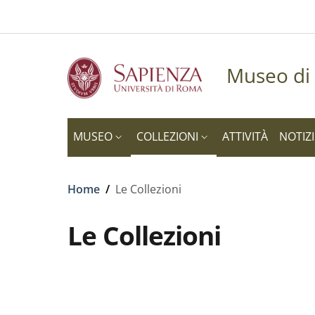
Slim to
Salta al contenuto principale
Skip to footer content
Museo di 
MUSEO
COLLEZIONI
ATTIVITÀ
NOTIZI
Briciole di pane
Home
/
Le Collezioni
Le Collezioni