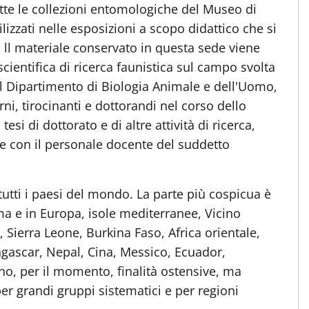
utte le collezioni entomologiche del Museo di
ilizzati nelle esposizioni a scopo didattico che si
à. ll materiale conservato in questa sede viene
cientifica di ricerca faunistica sul campo svolta
i al Dipartimento di Biologia Animale e dell'Uomo,
rni, tirocinanti e dottorandi nel corso dello
esi di dottorato e di altre attività di ricerca,
ne con il personale docente del suddetto
 tutti i paesi del mondo. La parte più cospicua è
, ma e in Europa, isole mediterranee, Vicino
, Sierra Leone, Burkina Faso, Africa orientale,
agascar, Nepal, Cina, Messico, Ecuador,
o, per il momento, finalità ostensive, ma
er grandi gruppi sistematici e per regioni