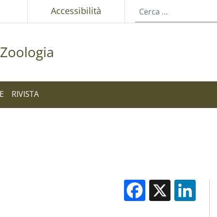
p
Accessibilità
Zoologia
E
RIVISTA
Facebook
X
Li
M